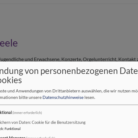
Seele
 Jugendliche und Erwachsene, Konzerte, Orgelunterricht, Kontakt
ndung von personenbezogenen Dat
ookies
enste und Anwendungen von Drittanbietern auswählen, die wir nutzen m
rmationen bitte unsere
Datenschutzhinweise
lesen.
he
ktional
(immer erforderlich)
ichern von Daten: Cookie für die Benutzersitzung
ck
:
Funktional
sent Manager
(immer erforderlich)