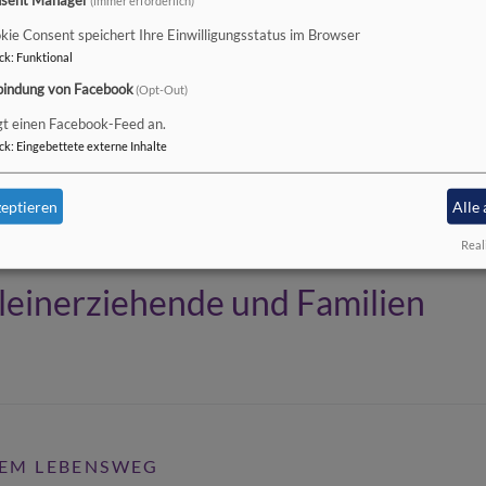
kie Consent speichert Ihre Einwilligungsstatus im Browser
ck
:
Funktional
mungslustige
bindung von Facebook
(Opt-Out)
gt einen Facebook-Feed an.
ottesdienste, offene Kirchen
ck
:
Eingebettete externe Inhalte
eptieren
Alle
Real
lleinerziehende und Familien
HREM LEBENSWEG