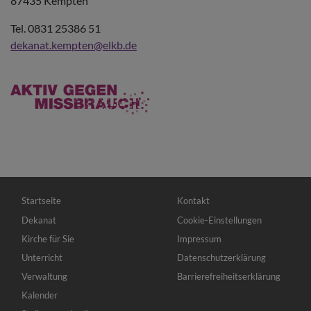
87435 Kempten
Tel. 0831 25386 51
dekanat.kempten@elkb.de
Hauptnavigation
Fußbereichsmenü
Startseite
Kontakt
Dekanat
Cookie-Einstellungen
Kirche für Sie
Impressum
Unterricht
Datenschutzerklärung
Verwaltung
Barrierefreiheitserklärung
Kalender