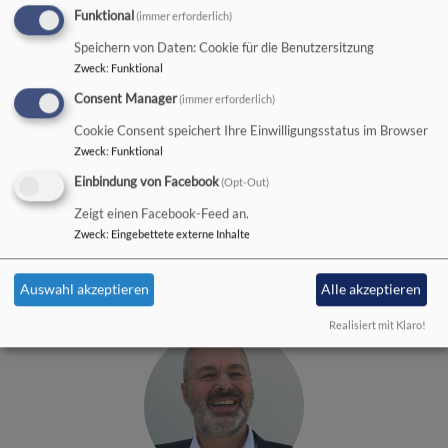
Funktional
(immer erforderlich)
Speichern von Daten: Cookie für die Benutzersitzung
Zweck
:
Funktional
Consent Manager
(immer erforderlich)
Cookie Consent speichert Ihre Einwilligungsstatus im Browser
Zweck
:
Funktional
Bildrechte
Antje Weinreich
Antje Weinreich
Einbindung von Facebook
(Opt-Out)
Zeigt einen Facebook-Feed an.
Systemische Beraterin
Zweck
:
Eingebettete externe Inhalte
0831-59034636
Auswahl akzeptieren
Alle akzeptieren
Realisiert mit Klaro!