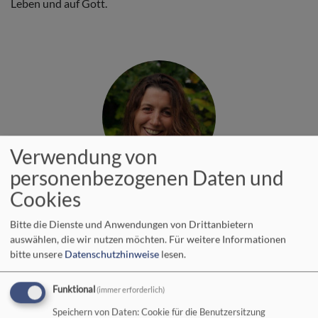
Leben und auf Gott.
Verwendung von
personenbezogenen Daten und
Bildrechte
Heike Steiger
Heike Steiger, Pfarrerin, Klinikseelsorgerin am Klinikum
Cookies
Kempten und im Hospiz in Kempten
Bitte die Dienste und Anwendungen von Drittanbietern
Tel. 0831 530 33 99
auswählen, die wir nutzen möchten.
Für weitere Informationen
bitte unsere
Datenschutzhinweise
lesen.
Funktional
(immer erforderlich)
Speichern von Daten: Cookie für die Benutzersitzung