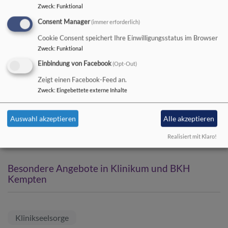
Zweck
:
Funktional
Consent Manager
(immer erforderlich)
Cookie Consent speichert Ihre Einwilligungsstatus im Browser
Zweck
:
Funktional
Einbindung von Facebook
(Opt-Out)
Bildrechte
Michaela Kugler
Zeigt einen Facebook-Feed an.
Jutta Schröppel, Pfarrerin, Klinikseelsorgerin am BKH
Zweck
:
Eingebettete externe Inhalte
Kempten und
Suizidprävention
Tel. 0151 6276 9846
Auswahl akzeptieren
Alle akzeptieren
jutta.schroeppel@bkh-kempten.de
Realisiert mit Klaro!
Besondere Angebote in Klinikum und BKH
Kempten
Klinikseelsorge